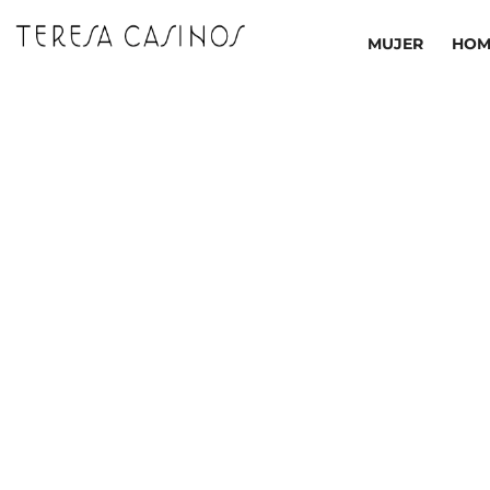
Ir
al
MUJER
HOM
contenido