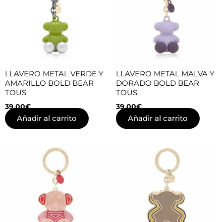
LLAVERO METAL VERDE Y
LLAVERO METAL MALVA Y
AMARILLO BOLD BEAR
DORADO BOLD BEAR
TOUS
TOUS
39,00
€
39,00
€
Añadir al carrito
Añadir al carrito
El
El
precio
precio
original
actual
era:
es:
39,00€.
27,30€.