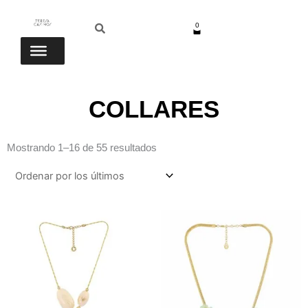
Ir
Buscar
Buscar
al
0
Carrito
contenido
COLLARES
Ordenado
Mostrando 1–16 de 55 resultados
por
los
últimos