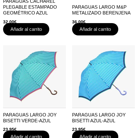
PARAGUAS CACHAREL
PLEGABLE ESTAMPADO
PARAGUAS LARGO M&P
GEOMÉTRICO AZUL
METALIZADO BERENJENA
32,00
€
36,00
€
Añadir al carrito
Añadir al carrito
PARAGUAS LARGO JOY
PARAGUAS LARGO JOY
BISETTI VERDE-AZUL
BISETTI AZUL-AZUL
23,95
€
23,95
€
Añadir al carrito
Añadir al carrito