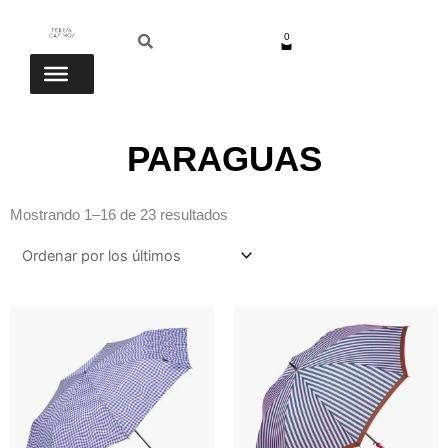
Ir
Buscar
Buscar
al
0
Carrito
contenido
PARAGUAS
Ordenado
Mostrando 1–16 de 23 resultados
por
los
últimos