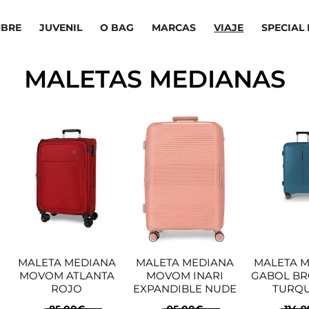
BRE
JUVENIL
O BAG
MARCAS
VIAJE
SPECIAL 
MALETAS MEDIANAS
MALETA MEDIANA
MALETA MEDIANA
MALETA 
N
MOVOM ATLANTA
MOVOM INARI
GABOL B
ROJO
EXPANDIBLE NUDE
TURQ
85,00
€
95,00
€
114,9