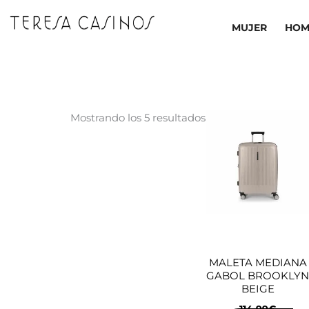
Ir
al
MUJER
HOM
contenido
Ordenado
Mostrando los 5 resultados
por
los
últimos
MALETA MEDIANA
GABOL BROOKLY
BEIGE
114,99
€