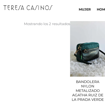
Ir
al
MUJER
HOM
contenido
El
El
Ordenado
Mostrando los 2 resultados
precio
pr
por
original
ac
los
era:
es:
64,70€.
45
últimos
BANDOLERA
NYLON
METALIZADO
AGATHA RUIZ DE
LA PRADA VERDE