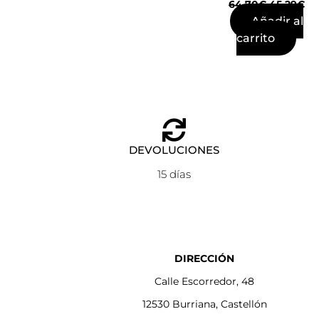
64,70
€
45,29
€
Añadir al
carrito
DEVOLUCIONES
15 días
DIRECCIÓN
Calle Escorredor, 48
12530 Burriana, Castellón