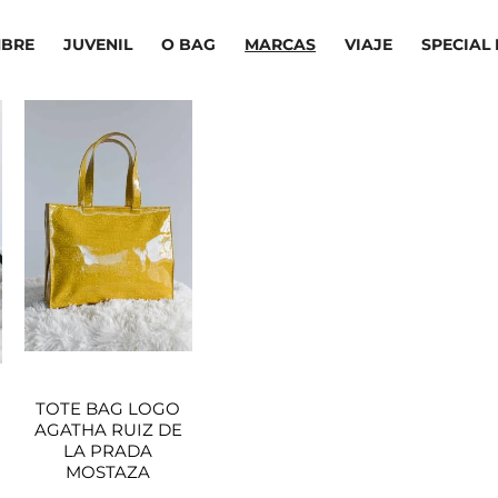
BRE
JUVENIL
O BAG
MARCAS
VIAJE
SPECIAL 
El
El
ecio
precio
precio
tual
original
actual
era:
es:
,29€.
45,00€.
31,50€.
TOTE BAG LOGO
AGATHA RUIZ DE
LA PRADA
MOSTAZA