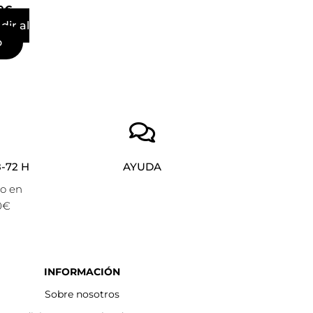
0
€
dir al
o
-72 H
AYUDA
to en
0€
INFORMACIÓN
Sobre nosotros