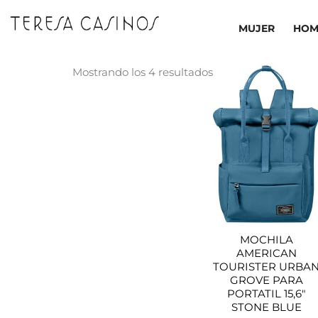
Ir
al
MUJER
HOM
contenido
Ordenado
Mostrando los 4 resultados
por
los
últimos
MOCHILA
AMERICAN
TOURISTER URBA
GROVE PARA
PORTATIL 15,6″
STONE BLUE