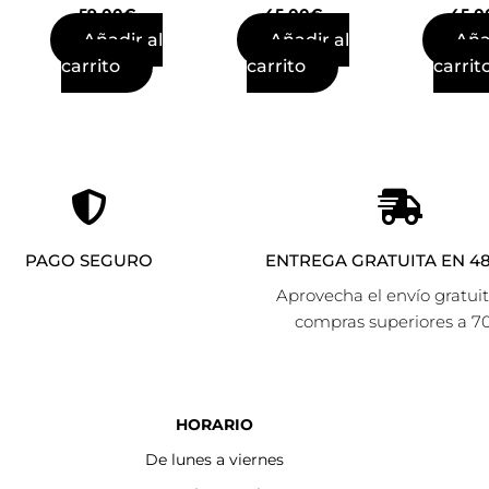
59,00
€
45,00
€
45,0
Añadir al
Añadir al
Aña
carrito
carrito
carrit
PAGO SEGURO
ENTREGA GRATUITA EN 48
Aprovecha el envío gratui
compras superiores a 7
HORARIO
De lunes a viernes