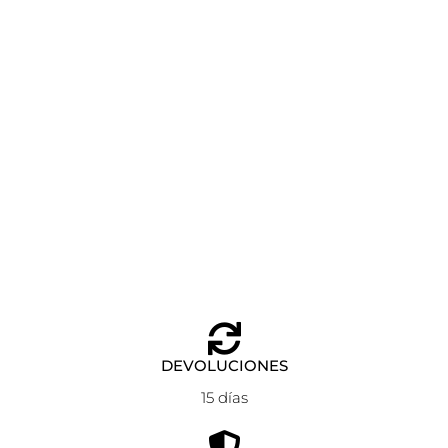
PIERCING WHALE ANARTXY DORADO
Añadir al carrito
7,90
€
DEVOLUCIONES
15 días