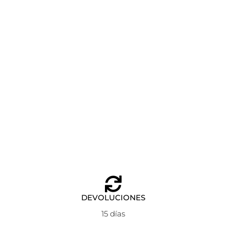
ASA CORTA TUBULAR MODULAR O BAG MOSTAZA
NOBUCK
Añadir al carrito
34,00
€
17,00
€
DEVOLUCIONES
15 días