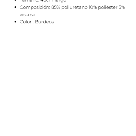
Composición: 85% poliuretano 10% poliéster 5%
viscosa
Color : Burdeos
El
El
¡Oferta!
precio
precio
original
actual
era:
es:
34,00€.
17,00€.