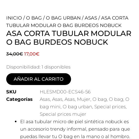
INICIO
/
O BAG
/
O BAG URBAN
/
ASAS
/ ASA CORTA
TUBULAR MODULAR O BAG BURDEOS NOBUCK
ASA CORTA TUBULAR MODULAR
O BAG BURDEOS NOBUCK
El
El
34,00
€
17,00
€
precio
precio
Disponibilidad:
1 disponibles
original
actual
era:
es:
AÑADIR AL CARRITO
34,00€.
17,00€.
SKU
HLESMD00-ECS46-56
Categorías
Asas
,
Asas
,
Asas
,
Mujer
,
O bag
,
O bag
,
O
bag mini
,
O bag urban
,
Special prices
,
Special prices mujer
El asa tubular micro de piel sintética nobuck es
un accesorio trendy informal, pensado para que
puedas llevar tu O bag en la mano o al hombro.