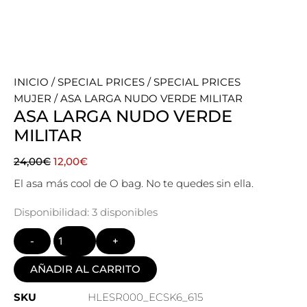
INICIO
/
SPECIAL PRICES
/
SPECIAL PRICES
MUJER
/ ASA LARGA NUDO VERDE MILITAR
ASA LARGA NUDO VERDE
MILITAR
El
El
24,00
€
12,00
€
precio
precio
El asa más cool de O bag. No te quedes sin ella.
original
actual
era:
es:
Quantity
Disponibilidad:
3 disponibles
24,00€.
12,00€.
AÑADIR AL CARRITO
SKU
HLESR000_ECSK6_615