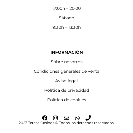
17:00h – 20:00
Sábado
9:30h – 13:30h
INFORMACIÓN
Sobre nosotros
Condiciones generales de venta
Aviso legal
Política de privacidad
Política de cookies
F
I
E
W
P
a
n
n
h
h
2023 Teresa Casinos © Todos los derechos reservados.
c
s
v
a
o