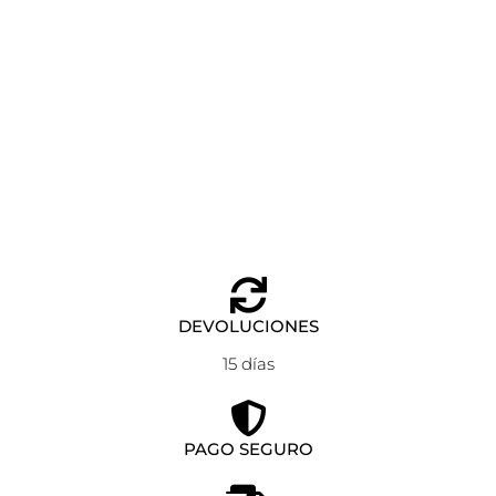
CAMISETA PINECONES NICE THINGS
Seleccionar opciones
59,90
€
35,90
€
DEVOLUCIONES
15 días
PAGO SEGURO