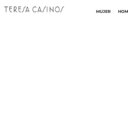
Ir
al
MUJER
HOM
contenido