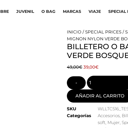
BRE
JUVENIL
O BAG
MARCAS
VIAJE
SPECIAL 
INICIO
/
SPECIAL PRICES
/
S
MIGNON NYLON VERDE B
BILLETERO O 
VERDE BOSQU
El
El
49,00
€
39,00
€
precio
precio
Quantity
original
actual
era:
es:
49,00€.
39,00€.
AÑADIR AL CARRITO
SKU
WLLTC516_TE
Categorías
Accesorios
,
Bil
soft
,
Mujer
,
Spe