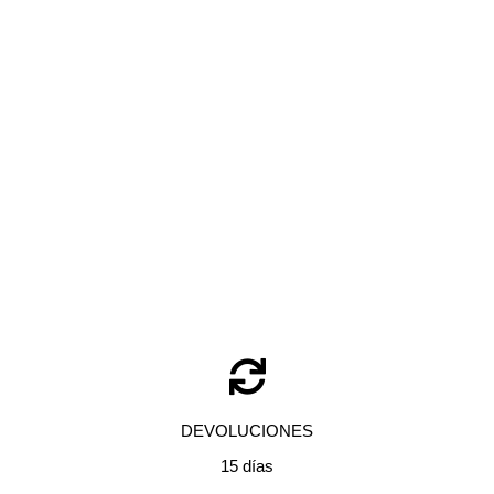
BOLSA DE VIAJE STATION + EASTPAK BLACK DENIM
Añadir al carrito
70,00
€
DEVOLUCIONES
15 días