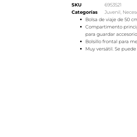
SKU
6953521
Categorías
Juvenil
,
Necese
Bolsa de viaje de 50 c
Compartimento principal
para guardar accesori
Bolsillo frontal para m
Muy versátil. Se puede 