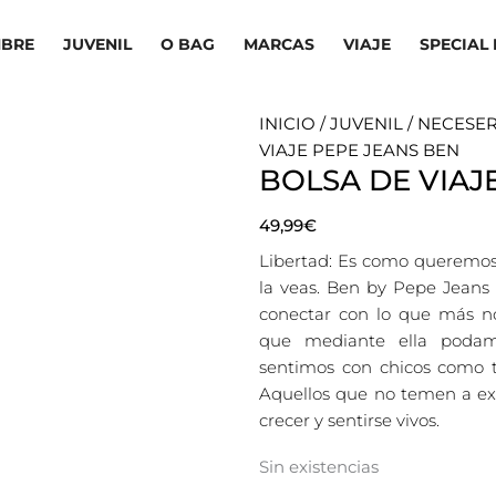
BRE
JUVENIL
O BAG
MARCAS
VIAJE
SPECIAL 
INICIO
/
JUVENIL
/
NECESER
VIAJE PEPE JEANS BEN
BOLSA DE VIAJ
49,99
€
Libertad: Es como queremos
la veas. Ben by Pepe Jeans
conectar con lo que más no
que mediante ella podamo
sentimos con chicos como tu
Aquellos que no temen a exp
crecer y sentirse vivos.
Sin existencias