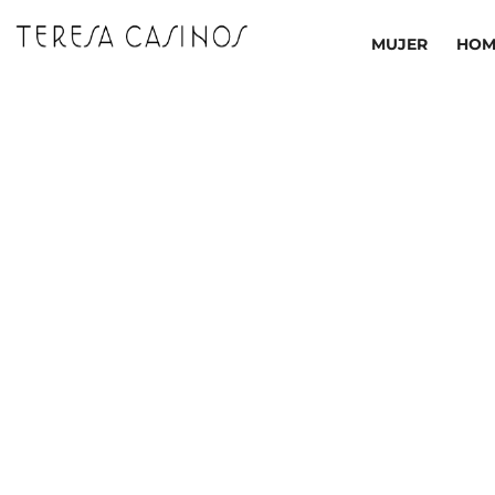
Ir
al
MUJER
HOM
contenido