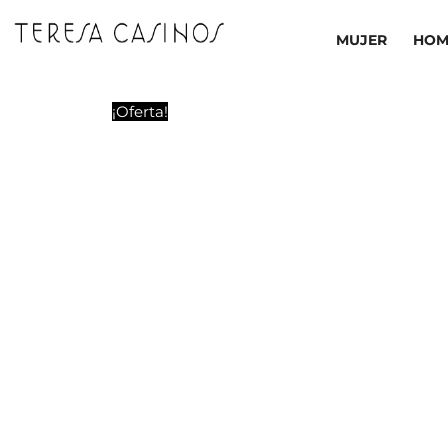
Ir
al
MUJER
HOM
contenido
¡Oferta!