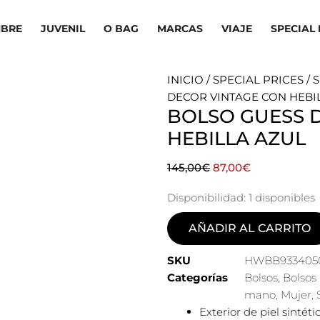
BRE
JUVENIL
O BAG
MARCAS
VIAJE
SPECIAL 
INICIO
/
SPECIAL PRICES
/
S
DECOR VINTAGE CON HEBI
BOLSO GUESS 
HEBILLA AZUL
El
El
145,00
€
87,00
€
precio
precio
Disponibilidad:
1 disponibles
original
actual
era:
es:
AÑADIR AL CARRITO
145,00€.
87,00€.
SKU
HWBB933405
Categorías
Bolsos
,
Bolsos
mano
,
Mujer
,
Exterior de piel sintétic