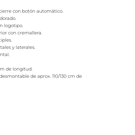
 cierre con botón automático.
 dorado.
n logotipo.
erior con cremallera.
ples.
ales y laterales.
ntal.
cm de longitud.
 desmontable de aprox. 110/130 cm de