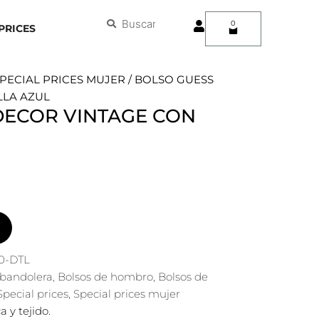
User
Buscar
Buscar
0
Carrito
PRICES
PECIAL PRICES MUJER
/ BOLSO GUESS
LLA AZUL
DECOR VINTAGE CON
0-DTL
 bandolera
,
Bolsos de hombro
,
Bolsos de
Special prices
,
Special prices mujer
a y tejido.