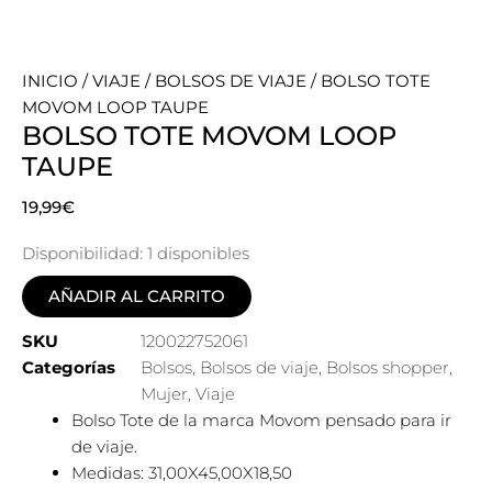
INICIO
/
VIAJE
/
BOLSOS DE VIAJE
/ BOLSO TOTE
MOVOM LOOP TAUPE
BOLSO TOTE MOVOM LOOP
TAUPE
19,99
€
Disponibilidad:
1 disponibles
AÑADIR AL CARRITO
SKU
120022752061
Categorías
Bolsos
,
Bolsos de viaje
,
Bolsos shopper
,
Mujer
,
Viaje
Bolso Tote de la marca Movom pensado para ir
de viaje.
Medidas: 31,00X45,00X18,50