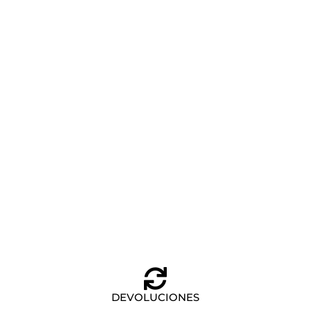
BOLSA DE VIAJE STATION + EASTPAK BLACK DENIM
Añadir al carrito
70,00
€
DEVOLUCIONES