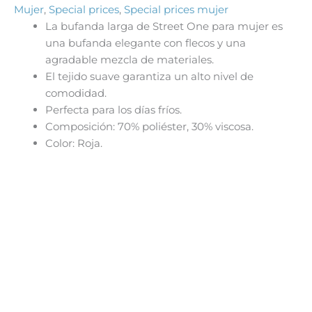
Mujer
,
Special prices
,
Special prices mujer
25,99€.
20,80€.
La bufanda larga de Street One para mujer es
una bufanda elegante con flecos y una
agradable mezcla de materiales.
El tejido suave garantiza un alto nivel de
comodidad.
Perfecta para los días fríos.
Composición: 70% poliéster, 30% viscosa.
Color: Roja.
El
El
Este
precio
precio
producto
original
actual
tiene
era:
es:
69,95€.
55,95€.
múltiples
variantes.