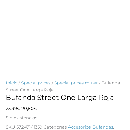
Inicio
/
Special prices
/
Special prices mujer
/ Bufanda
Street One Larga Roja
Bufanda Street One Larga Roja
El
El
25,99
€
20,80
€
precio
precio
Sin existencias
original
actual
SKU
572471-11359
Categorías
Accesorios
,
Bufandas
,
era:
es: