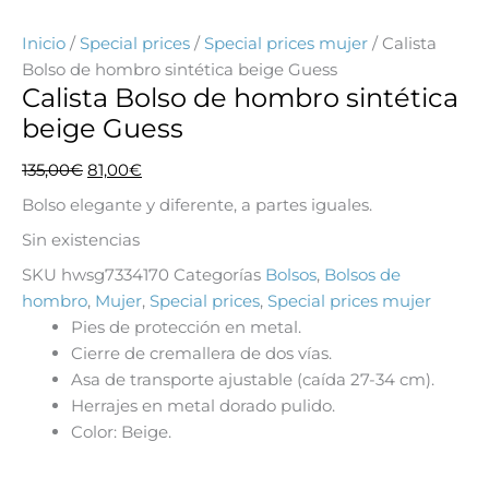
Inicio
/
Special prices
/
Special prices mujer
/ Calista
Bolso de hombro sintética beige Guess
Calista Bolso de hombro sintética
beige Guess
El
El
135,00
€
81,00
€
precio
precio
Bolso elegante y diferente, a partes iguales.
original
actual
Sin existencias
era:
es:
135,00€.
81,00€.
SKU
hwsg7334170
Categorías
Bolsos
,
Bolsos de
hombro
,
Mujer
,
Special prices
,
Special prices mujer
Pies de protección en metal.
Cierre de cremallera de dos vías.
Asa de transporte ajustable (caída 27-34 cm).
Herrajes en metal dorado pulido.
Color: Beige.