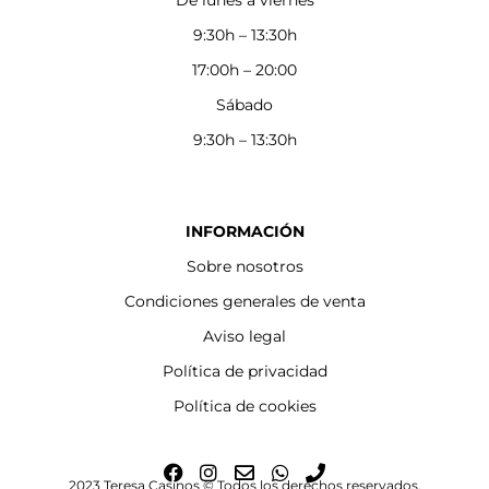
De lunes a viernes
9:30h – 13:30h
17:00h – 20:00
Sábado
9:30h – 13:30h
INFORMACIÓN
Sobre nosotros
Condiciones generales de venta
Aviso legal
Política de privacidad
Política de cookies
F
I
E
W
P
2023 Teresa Casinos © Todos los derechos reservados.