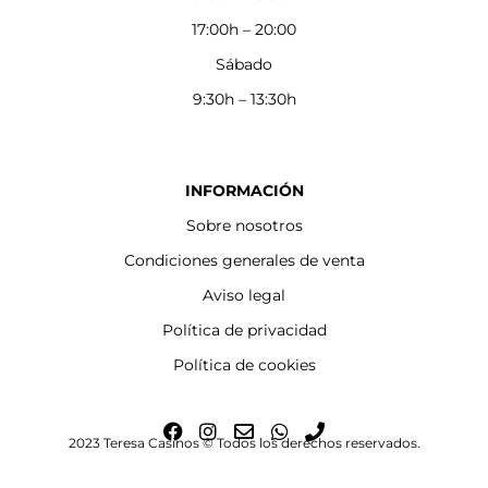
17:00h – 20:00
Sábado
9:30h – 13:30h
INFORMACIÓN
Sobre nosotros
Condiciones generales de venta
Aviso legal
Política de privacidad
Política de cookies
F
I
E
W
P
2023 Teresa Casinos © Todos los derechos reservados.
a
n
n
h
h
c
s
v
a
o
e
t
e
t
n