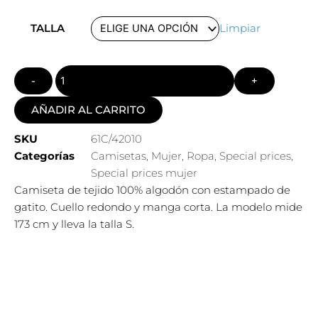
precio
precio
Quantity
original
actual
TALLA
Limpiar
era:
es:
22,95€.
13,75€.
AÑADIR AL CARRITO
SKU
61C/42010
Categorías
Camisetas
,
Mujer
,
Ropa
,
Special prices
,
Special prices mujer
Camiseta de tejido 100% algodón con estampado de
gatito. Cuello redondo y manga corta. La modelo mide
173 cm y lleva la talla S.