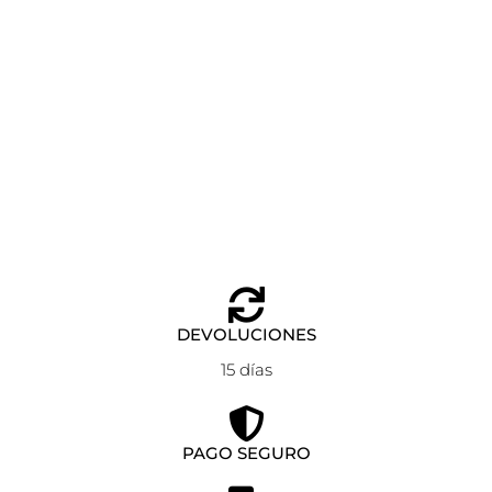
VESTIDO LARGO PINECONES NICE THINGS
Seleccionar opciones
109,90
€
65,90
€
DEVOLUCIONES
15 días
PAGO SEGURO