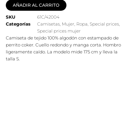
AÑADIR AL CARRITO
SKU
61C/42004
Categorías
Camisetas
,
Mujer
,
Ropa
,
Special prices
,
Special prices mujer
Camiseta de tejido 100% algodón con estampado de
perrito coker. Cuello redondo y manga corta. Hombro
ligeramente caído. La modelo mide 175 cm y lleva la
talla S.
El
El
Este
¡Oferta!
precio
precio