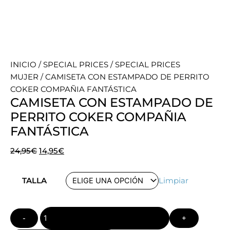
INICIO
/
SPECIAL PRICES
/
SPECIAL PRICES
MUJER
/ CAMISETA CON ESTAMPADO DE PERRITO
COKER COMPAÑIA FANTÁSTICA
CAMISETA CON ESTAMPADO DE
PERRITO COKER COMPAÑIA
FANTÁSTICA
El
El
24,95
€
14,95
€
precio
precio
Quantity
original
actual
TALLA
Limpiar
era:
es:
24,95€.
14,95€.