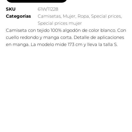
SKU
61W/11228
Categorías
Camisetas
,
Mujer
,
Ropa
,
Special prices
,
Special prices mujer
Camiseta con tejido 100% algodón de color blanco. Con
cuello redondo y manga corta. Detalle de aplicaciones
en manga. La modelo mide 173 cm y lleva la talla S.
El
El
Este
¡Oferta!
precio
precio
producto
original
actual
tiene
era:
es:
69,95€.
55,95€.
múltiples