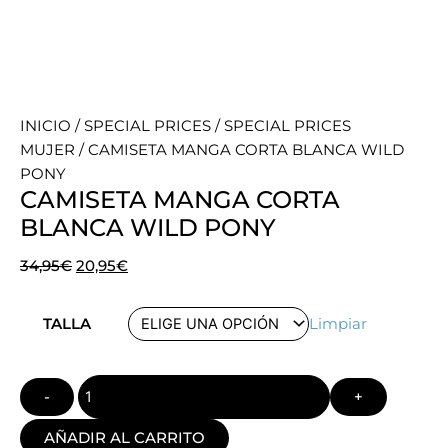
INICIO
/
SPECIAL PRICES
/
SPECIAL PRICES
MUJER
/ CAMISETA MANGA CORTA BLANCA WILD
PONY
CAMISETA MANGA CORTA
BLANCA WILD PONY
El
El
34,95
€
20,95
€
precio
precio
Quantity
original
actual
TALLA
Limpiar
era:
es:
34,95€.
20,95€.
AÑADIR AL CARRITO