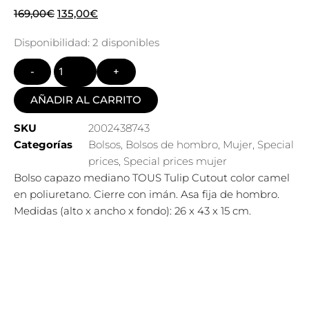
El
El
169,00
€
135,00
€
precio
precio
Quantity
Disponibilidad:
2 disponibles
original
actual
era:
es:
169,00€.
135,00€.
AÑADIR AL CARRITO
SKU
2002438743
Categorías
Bolsos
,
Bolsos de hombro
,
Mujer
,
Special
prices
,
Special prices mujer
Bolso capazo mediano TOUS Tulip Cutout color camel
en poliuretano. Cierre con imán. Asa fija de hombro.
Medidas (alto x ancho x fondo): 26 x 43 x 15 cm.