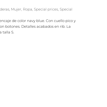
aderas
,
Mujer
,
Ropa
,
Special prices
,
Special
ncaje de color navy blue. Con cuello pico y
con botones. Detalles acabados en rib. La
 talla S.