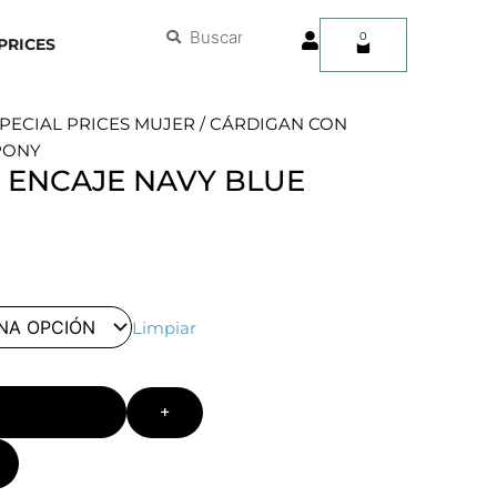
User
Buscar
Buscar
0
Carrito
PRICES
PECIAL PRICES MUJER
/ CÁRDIGAN CON
PONY
 ENCAJE NAVY BLUE
Limpiar