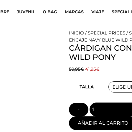
BRE
JUVENIL
O BAG
MARCAS
VIAJE
SPECIAL 
INICIO
/
SPECIAL PRICES
/
S
ENCAJE NAVY BLUE WILD 
CÁRDIGAN CON
WILD PONY
El
El
59,95
€
41,95
€
precio
precio
Quantity
original
actual
TALLA
era:
es:
59,95€.
41,95€.
AÑADIR AL CARRITO