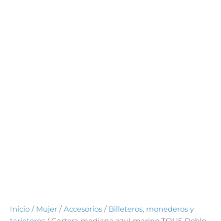
Inicio
/
Mujer
/
Accesorios
/
Billeteros, monederos y
tarjeteros
/ Cartera mediana azul marino TOUS Doble