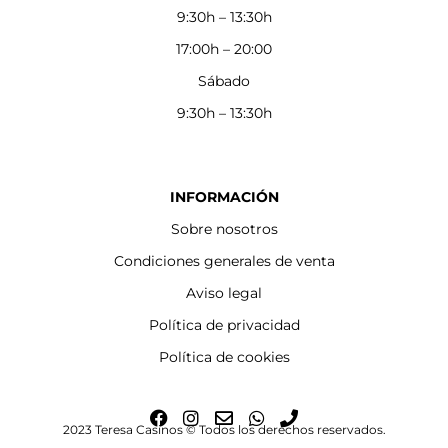
9:30h – 13:30h
17:00h – 20:00
Sábado
9:30h – 13:30h
INFORMACIÓN
Sobre nosotros
Condiciones generales de venta
Aviso legal
Política de privacidad
Política de cookies
F
I
E
W
P
2023 Teresa Casinos © Todos los derechos reservados.
a
n
n
h
h