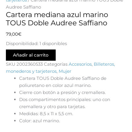
Audree Saffiano
Cartera mediana azul marino
TOUS Doble Audree Saffiano
79,00
€
Disponibilidad:
1 disponibles
Añadir al carrito
SKU
2002360533
Categorías
Accesorios
,
Billeteros,
monederos y tarjeteros
,
Mujer
Cartera TOUS Doble Audree Saffiano de
poliuretano en color azul marino.
Cierre con botón a presión y cremallera.
Dos compartimentos principales: uno con
cremallera y otro para tarjetas.
Medidas: 8,5 x 11 x 5,5 cm.
Color: azul marino.