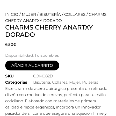
INICIO
/
MUJER
/
BISUTERÍA
/
COLLARES
/ CHARMS
CHERRY ANARTXY DORADO
CHARMS CHERRY ANARTXY
DORADO
6,50
€
Disponibilidad:
1 disponibles
AÑADIR AL CARRITO
SKU
COM082D
Categorías
Bisutería
,
Collares
,
Mujer
,
Pulseras
Este charm de acero quirúrgico presenta un refinado
diseño con motivo de cerezas, perfecto para tu estilo
cotidiano. Elaborado con materiales de primera
calidad e hipoalergénicos, incorpora un innovador
pasador de silicona que asegura una sujeción firme y