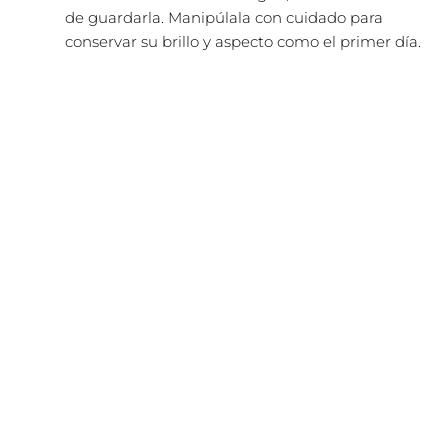
de guardarla. Manipúlala con cuidado para
conservar su brillo y aspecto como el primer día.
El
El
¡Oferta!
precio
precio
original
actual
era:
es:
22,90€.
16,00€.