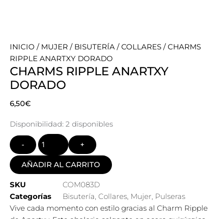
INICIO
/
MUJER
/
BISUTERÍA
/
COLLARES
/ CHARMS
RIPPLE ANARTXY DORADO
CHARMS RIPPLE ANARTXY
DORADO
6,50
€
Quantity
Disponibilidad:
2 disponibles
AÑADIR AL CARRITO
SKU
COM083D
Categorías
Bisutería
,
Collares
,
Mujer
,
Pulseras
Vive cada momento con estilo gracias al Charm Ripple