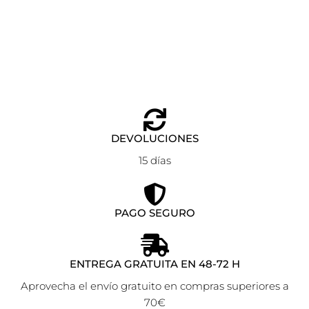
Bolso bandolera Lindsey Azul Multicolor
Añadir al carrito
145,00
€
DEVOLUCIONES
15 días
PAGO SEGURO
ENTREGA GRATUITA EN 48-72 H
Aprovecha el envío gratuito en compras superiores a
70€