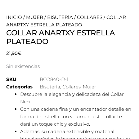
INICIO
/
MUJER
/
BISUTERÍA
/
COLLARES
/ COLLAR
ANARTXY ESTRELLA PLATEADO
COLLAR ANARTXY ESTRELLA
PLATEADO
21,90
€
Sin existencias
SKU
BCO840-D-1
Categorías
Bisutería
,
Collares
,
Mujer
Descubre la elegancia y delicadeza del Collar
Neci.
Con una cadena fina y un encantador detalle en
forma de estrella con volumen, este collar te
dará un toque chic y exclusivo.
Además, su cadena extensible y material
hipoalergénico lo hacen perfecto para cualquier