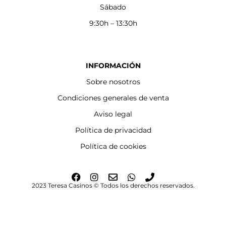
Sábado
9:30h – 13:30h
INFORMACIÓN
Sobre nosotros
Condiciones generales de venta
Aviso legal
Política de privacidad
Política de cookies
F
I
E
W
P
a
n
n
h
h
2023 Teresa Casinos © Todos los derechos reservados.
c
s
v
a
o
e
t
e
t
n
b
a
l
s
e
o
g
o
a