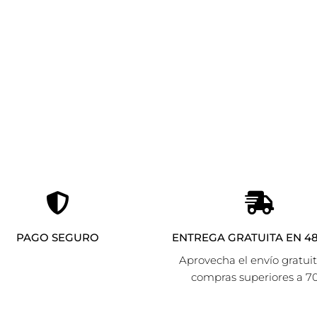
CHARMS PLANE ANARTXY DORADO
Añadir al carrito
6,60
€
PAGO SEGURO
ENTREGA GRATUITA EN 48
Aprovecha el envío gratui
compras superiores a 7