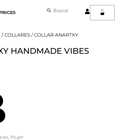
User
Buscar
Buscar
0
Carrito
PRICES
A
/
COLLARES
/ COLLAR ANARTXY
XY HANDMADE VIBES
ares
,
Mujer