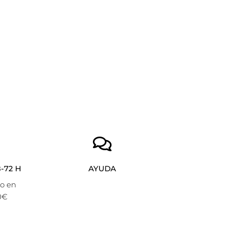
-72 H
AYUDA
to en
0€