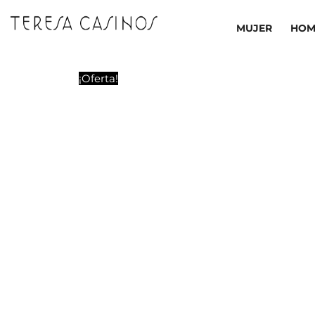
Ir
al
MUJER
HOM
contenido
¡Oferta!