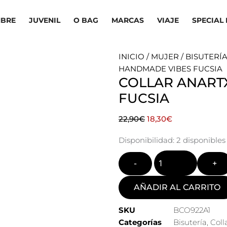
BRE
JUVENIL
O BAG
MARCAS
VIAJE
SPECIAL 
INICIO
/
MUJER
/
BISUTERÍ
HANDMADE VIBES FUCSIA
COLLAR ANART
FUCSIA
El
El
22,90
€
18,30
€
precio
precio
Quantity
Disponibilidad:
2 disponibles
original
actual
era:
es:
22,90€.
18,30€.
AÑADIR AL CARRITO
SKU
BCO922A1
Categorías
Bisutería
,
Coll