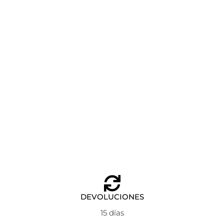
CHARMS PLANE ANARTXY DORADO
Añadir al carrito
6,60
€
DEVOLUCIONES
15 días