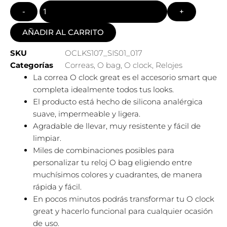
AÑADIR AL CARRITO
SKU
OCLKS107_SIS01_017
Categorías
Correas
,
O bag
,
O clock
,
Relojes
La correa O clock great es el accesorio smart que
completa idealmente todos tus looks.
El producto está hecho de silicona analérgica
suave, impermeable y ligera.
Agradable de llevar, muy resistente y fácil de
limpiar.
Miles de combinaciones posibles para
personalizar tu reloj O bag eligiendo entre
muchísimos colores y cuadrantes, de manera
rápida y fácil.
En pocos minutos podrás transformar tu O clock
great y hacerlo funcional para cualquier ocasión
de uso.