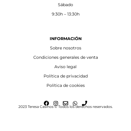
Sábado
9:30h – 13:30h
INFORMACIÓN
Sobre nosotros
Condiciones generales de venta
Aviso legal
Política de privacidad
Política de cookies
F
I
E
W
P
2023 Teresa Casinos © Todos los derechos reservados.
a
n
n
h
h
c
s
v
a
o
e
t
e
t
n
b
a
l
s
e
o
g
o
a