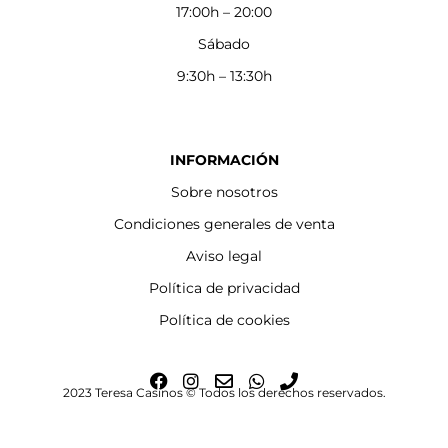
17:00h – 20:00
Sábado
9:30h – 13:30h
INFORMACIÓN
Sobre nosotros
Condiciones generales de venta
Aviso legal
Política de privacidad
Política de cookies
F
I
E
W
P
2023 Teresa Casinos © Todos los derechos reservados.
a
n
n
h
h
c
s
v
a
o
e
t
e
t
n