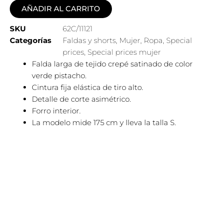
AÑADIR AL CARRITO
SKU
62C/11121
Categorías
Faldas y shorts
,
Mujer
,
Ropa
,
Special
prices
,
Special prices mujer
Falda larga de tejido crepé satinado de color
verde pistacho.
Cintura fija elástica de tiro alto.
Detalle de corte asimétrico.
Forro interior.
La modelo mide 175 cm y lleva la talla S.