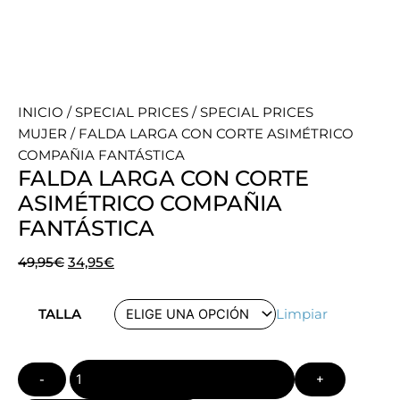
INICIO
/
SPECIAL PRICES
/
SPECIAL PRICES
MUJER
/ FALDA LARGA CON CORTE ASIMÉTRICO
COMPAÑIA FANTÁSTICA
FALDA LARGA CON CORTE
ASIMÉTRICO COMPAÑIA
FANTÁSTICA
El
El
49,95
€
34,95
€
precio
precio
Quantity
original
actual
TALLA
Limpiar
era:
es:
49,95€.
34,95€.