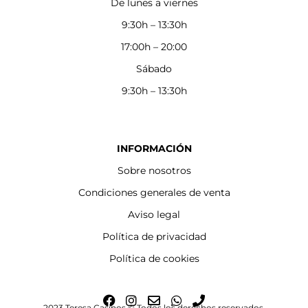
De lunes a viernes
9:30h – 13:30h
17:00h – 20:00
Sábado
9:30h – 13:30h
INFORMACIÓN
Sobre nosotros
Condiciones generales de venta
Aviso legal
Política de privacidad
Política de cookies
F
I
E
W
P
2023 Teresa Casinos © Todos los derechos reservados.