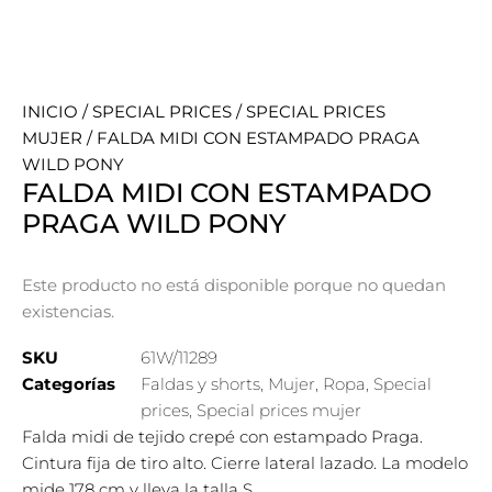
INICIO
/
SPECIAL PRICES
/
SPECIAL PRICES
MUJER
/ FALDA MIDI CON ESTAMPADO PRAGA
WILD PONY
FALDA MIDI CON ESTAMPADO
PRAGA WILD PONY
Este producto no está disponible porque no quedan
existencias.
SKU
61W/11289
Categorías
Faldas y shorts
,
Mujer
,
Ropa
,
Special
prices
,
Special prices mujer
Falda midi de tejido crepé con estampado Praga.
Cintura fija de tiro alto. Cierre lateral lazado. La modelo
mide 178 cm y lleva la talla S.