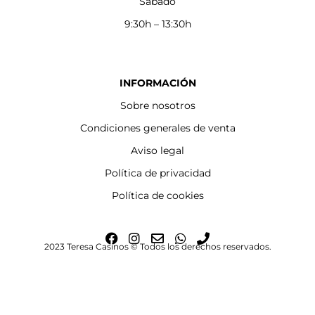
Sábado
9:30h – 13:30h
INFORMACIÓN
Sobre nosotros
Condiciones generales de venta
Aviso legal
Política de privacidad
Política de cookies
F
I
E
W
P
2023 Teresa Casinos © Todos los derechos reservados.
a
n
n
h
h
c
s
v
a
o
e
t
e
t
n
b
a
l
s
e
o
g
o
a
o
r
p
p