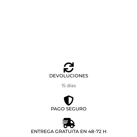
Falda con estampado Palms Spring Wild Pony
Seleccionar opciones
56,95
€
39,85
€
DEVOLUCIONES
15 días
PAGO SEGURO
ENTREGA GRATUITA EN 48-72 H