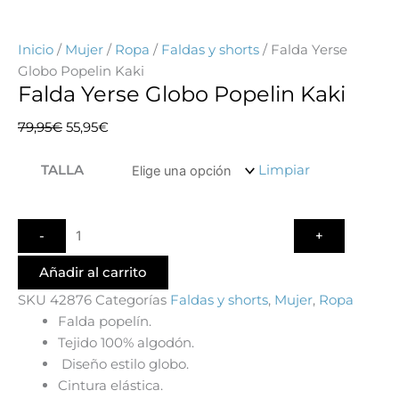
Inicio
/
Mujer
/
Ropa
/
Faldas y shorts
/ Falda Yerse
Globo Popelin Kaki
Falda Yerse Globo Popelin Kaki
El
El
79,95
€
55,95
€
precio
precio
Quantity
original
actual
TALLA
Limpiar
era:
es:
79,95€.
55,95€.
Añadir al carrito
SKU
42876
Categorías
Faldas y shorts
,
Mujer
,
Ropa
Falda popelín.
Tejido 100% algodón.
Diseño estilo globo.
Cintura elástica.