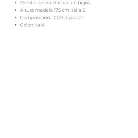
Detalle goma elástica en bajos.
Altura modelo 175 cm, talla S.
Composición: 100% algodón.
Color: Kaki.
El
El
Este
precio
precio
producto
original
actual
tiene
era:
es:
44,95€.
26,95€.
múltiples
variantes.
Las
opciones
se
pueden
elegir