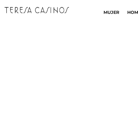
Ir
al
MUJER
HOM
contenido