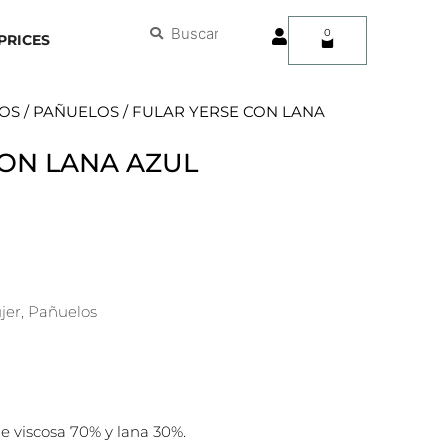
User
Buscar
Buscar
0
Carrito
PRICES
OS
/
PAÑUELOS
/ FULAR YERSE CON LANA
CON LANA AZUL
jer
,
Pañuelos
e viscosa 70% y lana 30%.