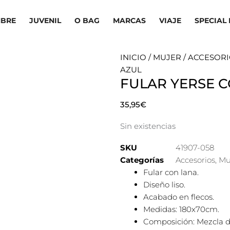
BRE
JUVENIL
O BAG
MARCAS
VIAJE
SPECIAL 
INICIO
/
MUJER
/
ACCESORI
AZUL
FULAR YERSE 
35,95
€
Sin existencias
SKU
41907-058
Categorías
Accesorios
,
Mu
Fular con lana.
Diseño liso.
Acabado en flecos.
Medidas: 180x70cm.
Composición: Mezcla d