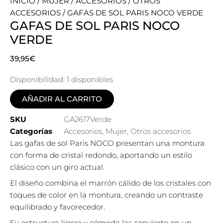
INICIO
/
MUJER
/
ACCESORIOS
/
OTROS
ACCESORIOS
/ GAFAS DE SOL PARIS NOCO VERDE
GAFAS DE SOL PARIS NOCO
VERDE
39,95
€
Disponibilidad:
1 disponibles
AÑADIR AL CARRITO
SKU
GA2617Verde
Categorías
Accesorios
,
Mujer
,
Otros accesorios
Las gafas de sol Paris NOCO presentan una montura
con forma de cristal redondo, aportando un estilo
clásico con un giro actual.
El diseño combina el marrón cálido de los cristales con
toques de color en la montura, creando un contraste
equilibrado y favorecedor.
Su estructura ligera y cómoda las convierte en un