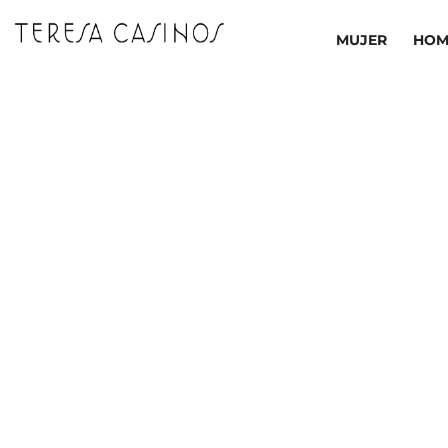
Ir
al
MUJER
HOM
contenido