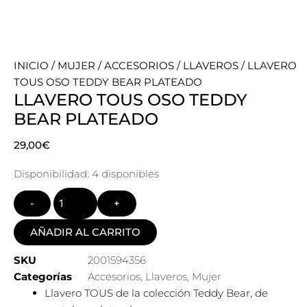
INICIO
/
MUJER
/
ACCESORIOS
/
LLAVEROS
/ LLAVERO
TOUS OSO TEDDY BEAR PLATEADO
LLAVERO TOUS OSO TEDDY
BEAR PLATEADO
29,00
€
Quantity
Disponibilidad:
4 disponibles
AÑADIR AL CARRITO
SKU
2001594356
Categorías
Accesorios
,
Llaveros
,
Mujer
Llavero TOUS de la colección Teddy Bear, de