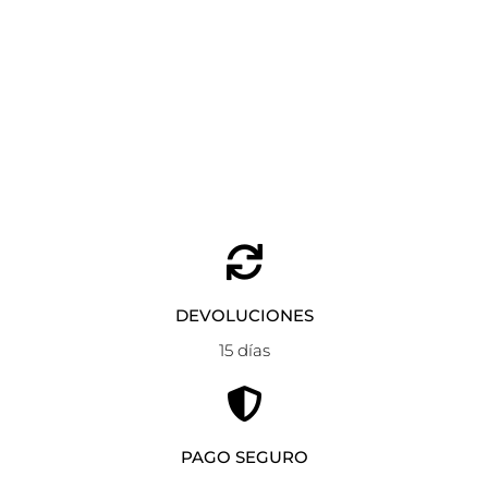
LLAVERO DORADO TOUS FACET BEAR
Añadir al carrito
49,00
€
39,20
€
DEVOLUCIONES
15 días
PAGO SEGURO