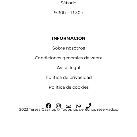
Sábado
9:30h – 13:30h
INFORMACIÓN
Sobre nosotros
Condiciones generales de venta
Aviso legal
Política de privacidad
Política de cookies
F
I
E
W
P
2023 Teresa Casinos © Todos los derechos reservados.
a
n
n
h
h
c
s
v
a
o
e
t
e
t
n
b
a
l
s
e
o
g
o
a