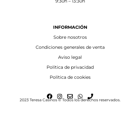
9:30h – 13:30h
INFORMACIÓN
Sobre nosotros
Condiciones generales de venta
Aviso legal
Política de privacidad
Política de cookies
F
I
E
W
P
2023 Teresa Casinos © Todos los derechos reservados.
a
n
n
h
h
c
s
v
a
o
e
t
e
t
n
b
a
l
s
e
o
g
o
a
o
r
p
p
k
a
e
p