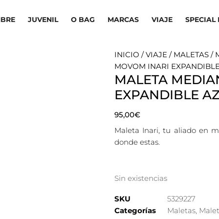
BRE
JUVENIL
O BAG
MARCAS
VIAJE
SPECIAL 
INICIO
/
VIAJE
/
MALETAS
/
MOVOM INARI EXPANDIBLE
MALETA MEDIA
EXPANDIBLE A
95,00
€
Maleta Inari, tu aliado en
donde estas.
Sin existencias
SKU
5329227
Categorías
Maletas
,
Male