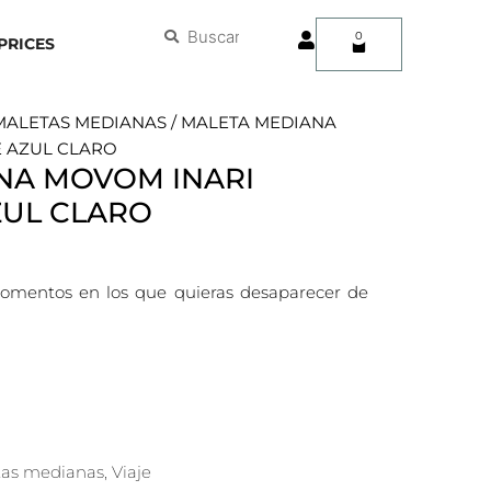
User
Buscar
Buscar
0
Carrito
PRICES
MALETAS MEDIANAS
/ MALETA MEDIANA
 AZUL CLARO
NA MOVOM INARI
ZUL CLARO
 momentos en los que quieras desaparecer de
tas medianas
,
Viaje