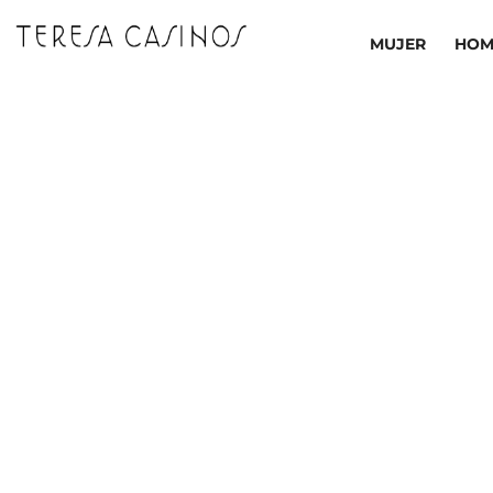
Ir
al
MUJER
HOM
contenido