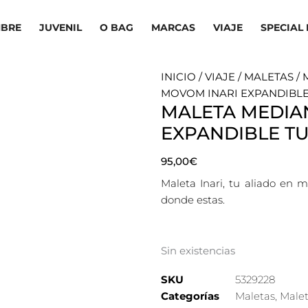
BRE
JUVENIL
O BAG
MARCAS
VIAJE
SPECIAL 
INICIO
/
VIAJE
/
MALETAS
/
MOVOM INARI EXPANDIBL
MALETA MEDIA
EXPANDIBLE T
95,00
€
Maleta Inari, tu aliado en
donde estas.
Sin existencias
SKU
5329228
Categorías
Maletas
,
Male