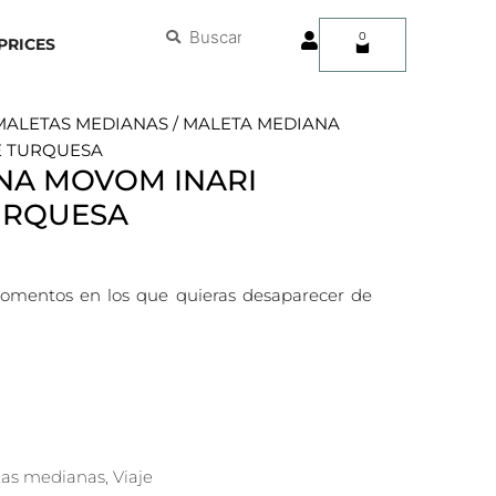
User
Buscar
Buscar
0
Carrito
PRICES
MALETAS MEDIANAS
/ MALETA MEDIANA
E TURQUESA
NA MOVOM INARI
URQUESA
 momentos en los que quieras desaparecer de
tas medianas
,
Viaje