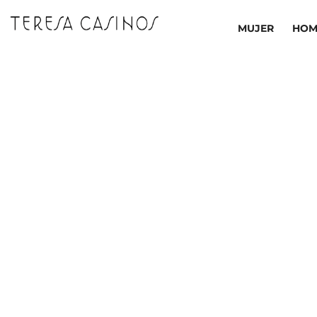
Ir
al
MUJER
HOM
contenido