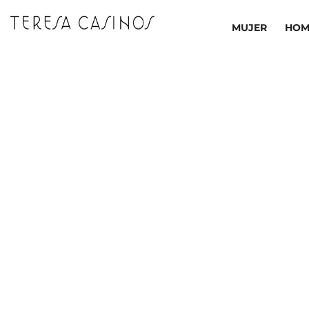
Ir
al
MUJER
HOM
contenido