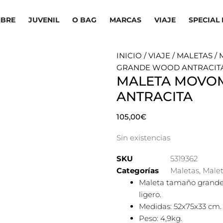
BRE
JUVENIL
O BAG
MARCAS
VIAJE
SPECIAL 
INICIO
/
VIAJE
/
MALETAS
/
GRANDE WOOD ANTRACIT
MALETA MOVO
ANTRACITA
105,00
€
Sin existencias
SKU
5319362
Categorías
Maletas
,
Malet
Maleta tamaño grande 
ligero.
Medidas: 52x75x33 cm.
Peso: 4,9kg.