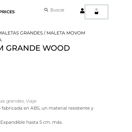
User
Buscar
Buscar
0
Carrito
PRICES
MALETAS GRANDES
/ MALETA MOVOM
A
M GRANDE WOOD
as grandes
,
Viaje
fabricada en ABS, un material resistente y
 Expandible hasta 5 cm. más.