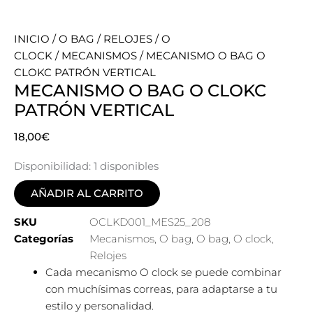
INICIO
/
O BAG
/
RELOJES
/
O
CLOCK
/
MECANISMOS
/ MECANISMO O BAG O
CLOKC PATRÓN VERTICAL
MECANISMO O BAG O CLOKC
PATRÓN VERTICAL
18,00
€
Disponibilidad:
1 disponibles
AÑADIR AL CARRITO
SKU
OCLKD001_MES25_208
Categorías
Mecanismos
,
O bag
,
O bag
,
O clock
,
Relojes
Cada mecanismo O clock se puede combinar
con muchísimas correas, para adaptarse a tu
estilo y personalidad.