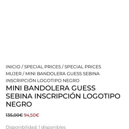
INICIO
/
SPECIAL PRICES
/
SPECIAL PRICES
MUJER
/ MINI BANDOLERA GUESS SEBINA
INSCRIPCIÓN LOGOTIPO NEGRO
MINI BANDOLERA GUESS
SEBINA INSCRIPCIÓN LOGOTIPO
NEGRO
El
El
135,00
€
94,50
€
precio
precio
Disponibilidad:
1 disponibles
original
actual