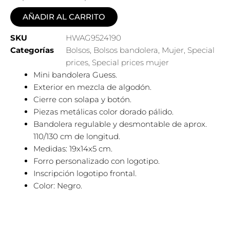
era:
es:
AÑADIR AL CARRITO
135,00€.
94,50€.
SKU
HWAG9524190
Categorías
Bolsos
,
Bolsos bandolera
,
Mujer
,
Special
prices
,
Special prices mujer
Mini bandolera Guess.
Exterior en mezcla de algodón.
Cierre con solapa y botón.
Piezas metálicas color dorado pálido.
Bandolera regulable y desmontable de aprox.
110/130 cm de longitud.
Medidas: 19x14x5 cm.
Forro personalizado con logotipo.
Inscripción logotipo frontal.
Color: Negro.