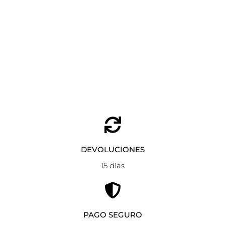
CAMISETA PINECONES NICE THINGS
Seleccionar opciones
59,90
€
35,90
€
DEVOLUCIONES
15 días
PAGO SEGURO