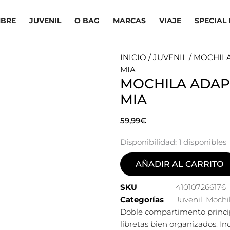
BRE
JUVENIL
O BAG
MARCAS
VIAJE
SPECIAL 
INICIO
/
JUVENIL
/
MOCHIL
MIA
MOCHILA ADAP.
MIA
59,99
€
Disponibilidad:
1 disponibles
AÑADIR AL CARRITO
SKU
410107266176
Categorías
Juvenil
,
Mochi
Doble compartimento principal
libretas bien organizados. Inc