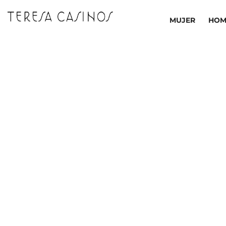
Ir
al
MUJER
HOM
contenido