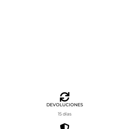
MOCHILA CON RUEDAS CANADA BURDEOS GABOL
Añadir al carrito
89,99
€
DEVOLUCIONES
15 días