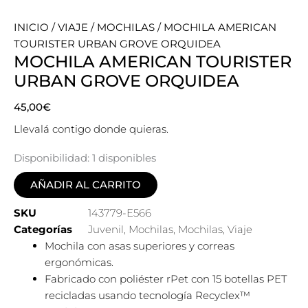
INICIO
/
VIAJE
/
MOCHILAS
/ MOCHILA AMERICAN
TOURISTER URBAN GROVE ORQUIDEA
MOCHILA AMERICAN TOURISTER
URBAN GROVE ORQUIDEA
45,00
€
Llevalá contigo donde quieras.
Disponibilidad:
1 disponibles
AÑADIR AL CARRITO
SKU
143779-E566
Categorías
Juvenil
,
Mochilas
,
Mochilas
,
Viaje
Mochila con asas superiores y correas
ergonómicas.
Fabricado con poliéster rPet con 15 botellas PET
recicladas usando tecnología Recyclex™