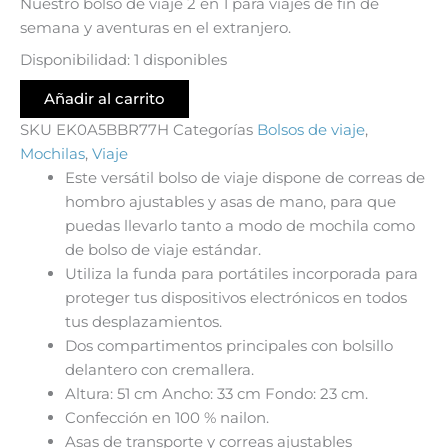
Nuestro bolso de viaje 2 en 1 para viajes de fin de
semana y aventuras en el extranjero.
Disponibilidad:
1 disponibles
Añadir al carrito
SKU
EK0A5BBR77H
Categorías
Bolsos de viaje
,
Mochilas
,
Viaje
Este versátil bolso de viaje dispone de correas de
hombro ajustables y asas de mano, para que
puedas llevarlo tanto a modo de mochila como
de bolso de viaje estándar.
Utiliza la funda para portátiles incorporada para
proteger tus dispositivos electrónicos en todos
tus desplazamientos.
Dos compartimentos principales con bolsillo
delantero con cremallera.
Altura: 51 cm Ancho: 33 cm Fondo: 23 cm.
Confección en 100 % nailon.
Asas de transporte y correas ajustables