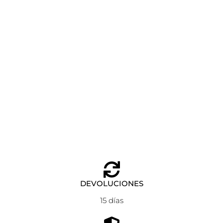
MOCHILA EASTPAK GRANDE MORIUS SEA BAY GREEN
Añadir al carrito
85,00
€
DEVOLUCIONES
15 días